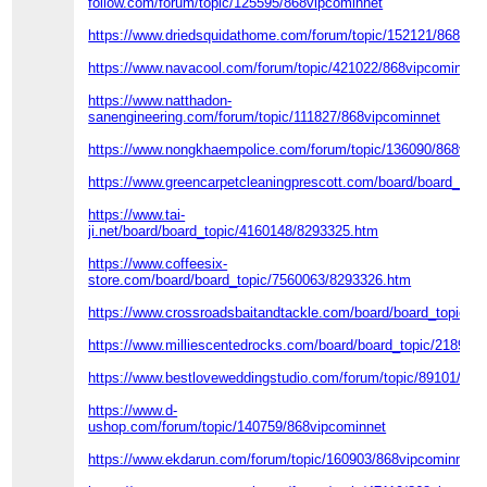
follow.com/forum/topic/125595/868vipcominnet
https://www.driedsquidathome.com/forum/topic/152121/868vip
https://www.navacool.com/forum/topic/421022/868vipcominnet
https://www.natthadon-
sanengineering.com/forum/topic/111827/868vipcominnet
https://www.nongkhaempolice.com/forum/topic/136090/868vipc
https://www.greencarpetcleaningprescott.com/board/board_top
https://www.tai-
ji.net/board/board_topic/4160148/8293325.htm
https://www.coffeesix-
store.com/board/board_topic/7560063/8293326.htm
https://www.crossroadsbaitandtackle.com/board/board_topic/
https://www.milliescentedrocks.com/board/board_topic/218909
https://www.bestloveweddingstudio.com/forum/topic/89101/868
https://www.d-
ushop.com/forum/topic/140759/868vipcominnet
https://www.ekdarun.com/forum/topic/160903/868vipcominnet