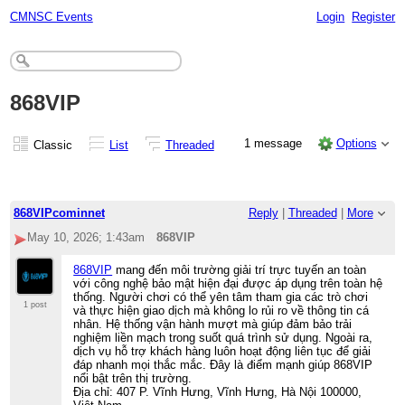
CMNSC Events
Login
Register
868VIP
1 message
Options
Classic
List
Threaded
868VIPcominnet
Reply
|
Threaded
|
More
May 10, 2026; 1:43am
868VIP
868VIP
mang đến môi trường giải trí trực tuyến an toàn
với công nghệ bảo mật hiện đại được áp dụng trên toàn hệ
thống. Người chơi có thể yên tâm tham gia các trò chơi
1 post
và thực hiện giao dịch mà không lo rủi ro về thông tin cá
nhân. Hệ thống vận hành mượt mà giúp đảm bảo trải
nghiệm liền mạch trong suốt quá trình sử dụng. Ngoài ra,
dịch vụ hỗ trợ khách hàng luôn hoạt động liên tục để giải
đáp nhanh mọi thắc mắc. Đây là điểm mạnh giúp 868VIP
nổi bật trên thị trường.
Địa chỉ: 407 P. Vĩnh Hưng, Vĩnh Hưng, Hà Nội 100000,