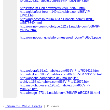
forum.204.s1.nabble.com/868VIP-td5018547.html
https://forum.luan.software/868VIP-td879.html
http://globafeat-forum.149.s1.nabble.com/868VIP-
td4811.html
http://mg-costello-forum.183.s1.nabble.com/868VIP-
td7573649.html
http://online-forum-prototype.112.s1.nabble.com/868VIP-
td9157.html
http://onlineboxing.net/jforum/user/editDone/456583.page
http://elecraft.85.s1.nabble.com/868VIP-td7693412.html
http://digikam.185.s1.nabble.com/868VIP-td4721916.html
http://apache-carbondata-dev-mailing-list-
archive.168.s1.nabble.com/868VIP-td111679.html
http://isc-dhcp-users.193.s1.nabble.com/868VIP-
td10773.html
http://imagej.273.s1.nabble.com/868VIP-td5032310.html
«
Return to CMNSC Events
|
11 views