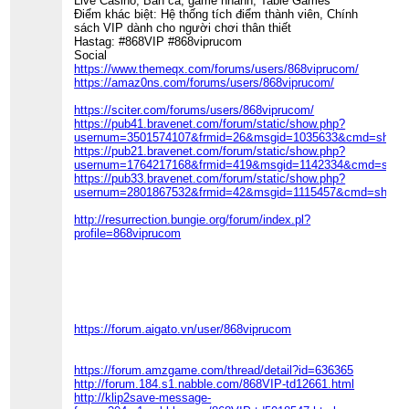
Live Casino, Bắn cá, game nhanh, Table Games
Điểm khác biệt: Hệ thống tích điểm thành viên, Chính
sách VIP dành cho người chơi thân thiết
Hastag: #868VIP #868viprucom
Social
https://www.themeqx.com/forums/users/868viprucom/
https://amaz0ns.com/forums/users/868viprucom/
https://sciter.com/forums/users/868viprucom/
https://pub41.bravenet.com/forum/static/show.php?
usernum=3501574107&frmid=26&msgid=1035633&cmd=show
https://pub21.bravenet.com/forum/static/show.php?
usernum=1764217168&frmid=419&msgid=1142334&cmd=sho
https://pub33.bravenet.com/forum/static/show.php?
usernum=2801867532&frmid=42&msgid=1115457&cmd=show
http://resurrection.bungie.org/forum/index.pl?
profile=868viprucom
https://forum.aigato.vn/user/868viprucom
https://forum.amzgame.com/thread/detail?id=636365
http://forum.184.s1.nabble.com/868VIP-td12661.html
http://klip2save-message-