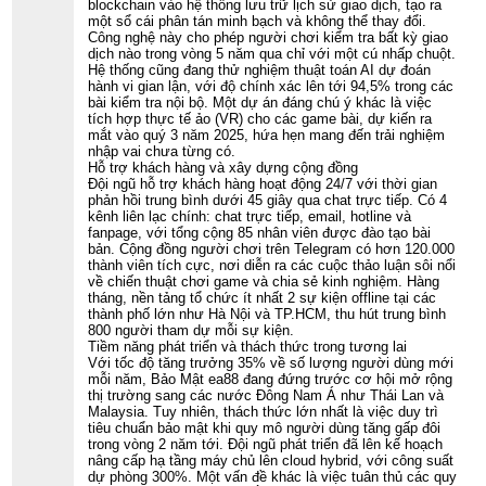
blockchain vào hệ thống lưu trữ lịch sử giao dịch, tạo ra
một sổ cái phân tán minh bạch và không thể thay đổi.
Công nghệ này cho phép người chơi kiểm tra bất kỳ giao
dịch nào trong vòng 5 năm qua chỉ với một cú nhấp chuột.
Hệ thống cũng đang thử nghiệm thuật toán AI dự đoán
hành vi gian lận, với độ chính xác lên tới 94,5% trong các
bài kiểm tra nội bộ. Một dự án đáng chú ý khác là việc
tích hợp thực tế ảo (VR) cho các game bài, dự kiến ra
mắt vào quý 3 năm 2025, hứa hẹn mang đến trải nghiệm
nhập vai chưa từng có.
Hỗ trợ khách hàng và xây dựng cộng đồng
Đội ngũ hỗ trợ khách hàng hoạt động 24/7 với thời gian
phản hồi trung bình dưới 45 giây qua chat trực tiếp. Có 4
kênh liên lạc chính: chat trực tiếp, email, hotline và
fanpage, với tổng cộng 85 nhân viên được đào tạo bài
bản. Cộng đồng người chơi trên Telegram có hơn 120.000
thành viên tích cực, nơi diễn ra các cuộc thảo luận sôi nổi
về chiến thuật chơi game và chia sẻ kinh nghiệm. Hàng
tháng, nền tảng tổ chức ít nhất 2 sự kiện offline tại các
thành phố lớn như Hà Nội và TP.HCM, thu hút trung bình
800 người tham dự mỗi sự kiện.
Tiềm năng phát triển và thách thức trong tương lai
Với tốc độ tăng trưởng 35% về số lượng người dùng mới
mỗi năm, Bảo Mật ea88 đang đứng trước cơ hội mở rộng
thị trường sang các nước Đông Nam Á như Thái Lan và
Malaysia. Tuy nhiên, thách thức lớn nhất là việc duy trì
tiêu chuẩn bảo mật khi quy mô người dùng tăng gấp đôi
trong vòng 2 năm tới. Đội ngũ phát triển đã lên kế hoạch
nâng cấp hạ tầng máy chủ lên cloud hybrid, với công suất
dự phòng 300%. Một vấn đề khác là việc tuân thủ các quy