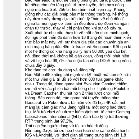
Bảo Mật ea88 là một hệ thống phòng thủ đa lớp được thiết
kế riêng cho nền tảng giải trí trực tuyến, tích hợp công
nghệ mã hóa SSL 256-bit tiên tiến nhất hiện nay. Không
giống như các giải pháp bảo mật thông thường, hệ thống
này được xây dựng dựa trên triết lý "bảo vệ chủ động" -
nghĩa là mọi nguy cơ tiềm ẩn đều được dự đoán và ngăn
chặn từ trước, thay vì chỉ phản ứng khi sự cố xảy ra.
Xuất phát từ nhu cầu thực tế về một sân chơi minh bạch,
đội ngũ phát triển đã dành hơn 18 tháng để hoàn thiện kiến
trúc bảo mật này, với sự tham gia của các chuyên gia an
ninh mạng hàng đầu đến từ Israel và Singapore. Kết quả là
một hệ thống có khả năng xử lý hơn 50.000 yêu cầu kết
nối đồng thời mà không hề gián đoạn, đồng thời phát hiện
và vô hiệu hóa 99,7% các cuộc tấn công DDoS trong vòng
chưa đầy 3 giây.
Kho tàng trò chơi đa dạng và đẳng cấp
Bảo Mật ea88 không chỉ mạnh về kỹ thuật mà còn sở hữu
một thư viện giải trí đồ sộ với hơn 800 tựa game khác
nhau. Trong đó, dòng game slot Evolution Gaming chiếm
ưu thế với các phiên bản nổi tiếng như Lightning Roulette
và Dream Catcher, thu hút hơn 2 triệu lượt chơi mỗi
tháng. Bên cạnh đó, các game bài truyền thống như
Baccarat và Poker được tái hiện với đồ họa 4K sắc nét,
mang lại cảm giác như đang ngồi tại một sòng bạc thực
thụ. Mỗi trò chơi đều được kiểm định bởi tổ chức Gaming
Laboratories International (GLI), đảm bảo tỷ lệ trả thưởng
RTP trung bình đạt 97,2%.
Trải nghiệm người dùng và tối ưu hóa di động
Nền tảng được tối ưu hóa hoàn toàn cho cả hệ điều hành
iOS và Android, với thời gian tải trang trung bình chỉ 1,8