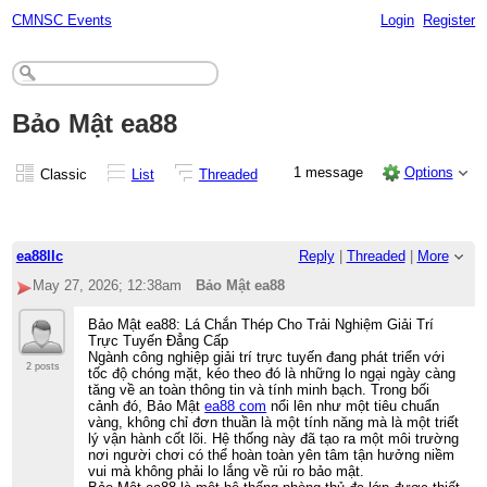
CMNSC Events
Login
Register
Bảo Mật ea88
1 message
Options
Classic
List
Threaded
ea88llc
Reply
|
Threaded
|
More
May 27, 2026; 12:38am
Bảo Mật ea88
Bảo Mật ea88: Lá Chắn Thép Cho Trải Nghiệm Giải Trí
Trực Tuyến Đẳng Cấp
Ngành công nghiệp giải trí trực tuyến đang phát triển với
2 posts
tốc độ chóng mặt, kéo theo đó là những lo ngại ngày càng
tăng về an toàn thông tin và tính minh bạch. Trong bối
cảnh đó, Bảo Mật
ea88 com
nổi lên như một tiêu chuẩn
vàng, không chỉ đơn thuần là một tính năng mà là một triết
lý vận hành cốt lõi. Hệ thống này đã tạo ra một môi trường
nơi người chơi có thể hoàn toàn yên tâm tận hưởng niềm
vui mà không phải lo lắng về rủi ro bảo mật.