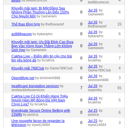
0
4
Bet88
by bet88comcoo
bet88comcoo
Khuyến mãi iwin: Bí Mật Đằng Sau
Jul 26
by
0
6
Những Phần Thưởng Lên Đến 150%
Gameiwin
Cho Người Mới
by Gameiwin
Jul 26
by
0
15
Thể thao tổng hợp
by thethaoazef
thethaoazef
Jul 26
by
0
6
az888gacom
by bykanpho
bykanpho
Khuyến mãi iwin: Ưu Đãi Đỉnh Cao Đưa
Jul 26
by
0
6
Bạn Vào Vòng Xoay Thắng Lớn Không
Gameiwin
Giới Hạn
by Gameiwin
Cakhia Live – Điểm đến tin cậy cho trái
Jul 26
by
0
7
tim yêu bóng đá
by tvcakhia
tvcakhia
Jul 26
by
0
4
Khuyến mãi 789Club
by Game789Club
Game789Club
Jul 26
by
0
3
Open88vip net
by binhminh888
binhminh888
healthcare translation services
by
Jul 26
by
7
91
seobacklinksservices
superdia
Cakhia Live Có Gì Khiến Hàng Triệu
Jul 26
by
0
5
Người Hâm Mộ Bóng Đá Việt Nam
tvcakhia
Chọn Lựa?
by tvcakhia
Investigate Secure Online Betting with
Jul 25
by
0
6
23WIN
by jassica
jassica
Une nouvelle façon de regarder la
Jul 25
by
0
3
télévision
by xiyed14684
xiyed14684