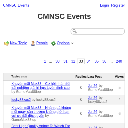
CMNSC Events
Login
Register
CMNSC Events
New Topic
People
Options
1
...
30
31
32
33
34
35
36
...
240
Replies
Last Post
Views
Topics
(8369)
Khuyến mãi Max88 – Cơ hội nhân đôi
Jul 26
by
0
5
trải nghiệm giải trí trực tuyến đỉnh cao
GameMax88top
by GameMax88top
Jul 26
by
0
4
lucky88zac2
by lucky88zac2
lucky88zac2
Khuyến mãi Max88 – Nhận quà khủng
mỗi ngày, săn thưởng không giới hạn
Jul 26
by
0
6
với ưu đãi độc quyền
by
GameMax88top
GameMax88top
Best High Quality Anime To Watch For