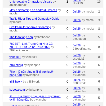
Jul 26
by
2
15
Unforgettable Characters Visuals
by
tiktok29
animearenax
Movie Streaming on Android Devices
by
0
Jul 26
by moota
3
moota
Traffic Rider Tips and Gameplay Guide
0
Jul 26
by moota
3
by moota
OnStream for Android Streaming
by
0
Jul 26
by moota
8
moota
Jul 26
by
0
5
The thao tong hop
by thethaooh
thethaooh
789BET | Link Trang Chủ Nhà Cái
Jul 26
by
0
8
789BET.COM Chính Thức 2026
by
789betfinance
789betfinance
Jul 26
by
0
8
vsbetuk1
by vsbetuk1
vsbetuk1
Jul 26
by
0
6
78wintlorg
by bykanpho
bykanpho
78win là nền tảng giải trí trực tuyến
Jul 26
by
0
5
hàng đầu
by bykanpho
bykanpho
Jul 26
by
0
6
tr888work
by tr888work
tr888work
Jul 26
by
0
5
kubetsscom
by bykanpho
bykanpho
KUBET là thương hiệu giải trí trực tuyến
Jul 26
by
0
5
uy tín hàng đầu
by bykanpho
bykanpho
Jul 26
by