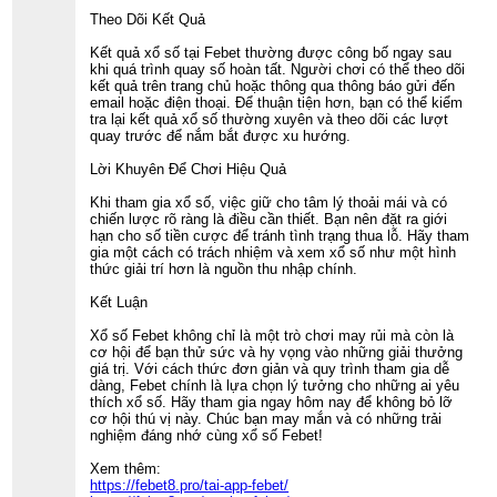
Theo Dõi Kết Quả
Kết quả xổ số tại Febet thường được công bố ngay sau
khi quá trình quay số hoàn tất. Người chơi có thể theo dõi
kết quả trên trang chủ hoặc thông qua thông báo gửi đến
email hoặc điện thoại. Để thuận tiện hơn, bạn có thể kiểm
tra lại kết quả xổ số thường xuyên và theo dõi các lượt
quay trước để nắm bắt được xu hướng.
Lời Khuyên Để Chơi Hiệu Quả
Khi tham gia xổ số, việc giữ cho tâm lý thoải mái và có
chiến lược rõ ràng là điều cần thiết. Bạn nên đặt ra giới
hạn cho số tiền cược để tránh tình trạng thua lỗ. Hãy tham
gia một cách có trách nhiệm và xem xổ số như một hình
thức giải trí hơn là nguồn thu nhập chính.
Kết Luận
Xổ số Febet không chỉ là một trò chơi may rủi mà còn là
cơ hội để bạn thử sức và hy vọng vào những giải thưởng
giá trị. Với cách thức đơn giản và quy trình tham gia dễ
dàng, Febet chính là lựa chọn lý tưởng cho những ai yêu
thích xổ số. Hãy tham gia ngay hôm nay để không bỏ lỡ
cơ hội thú vị này. Chúc bạn may mắn và có những trải
nghiệm đáng nhớ cùng xổ số Febet!
Xem thêm:
https://febet8.pro/tai-app-febet/