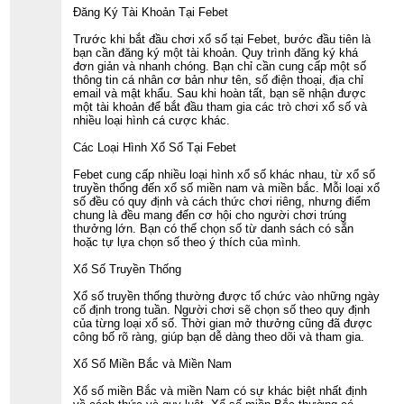
Đăng Ký Tài Khoản Tại Febet
Trước khi bắt đầu chơi xổ số tại Febet, bước đầu tiên là
bạn cần đăng ký một tài khoản. Quy trình đăng ký khá
đơn giản và nhanh chóng. Bạn chỉ cần cung cấp một số
thông tin cá nhân cơ bản như tên, số điện thoại, địa chỉ
email và mật khẩu. Sau khi hoàn tất, bạn sẽ nhận được
một tài khoản để bắt đầu tham gia các trò chơi xổ số và
nhiều loại hình cá cược khác.
Các Loại Hình Xổ Số Tại Febet
Febet cung cấp nhiều loại hình xổ số khác nhau, từ xổ số
truyền thống đến xổ số miền nam và miền bắc. Mỗi loại xổ
số đều có quy định và cách thức chơi riêng, nhưng điểm
chung là đều mang đến cơ hội cho người chơi trúng
thưởng lớn. Bạn có thể chọn số từ danh sách có sẵn
hoặc tự lựa chọn số theo ý thích của mình.
Xổ Số Truyền Thống
Xổ số truyền thống thường được tổ chức vào những ngày
cố định trong tuần. Người chơi sẽ chọn số theo quy định
của từng loại xổ số. Thời gian mở thưởng cũng đã được
công bố rõ ràng, giúp bạn dễ dàng theo dõi và tham gia.
Xổ Số Miền Bắc và Miền Nam
Xổ số miền Bắc và miền Nam có sự khác biệt nhất định