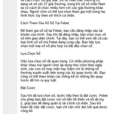
về cách thức và quy luật. Xổ số miền Bắc thường có
dạng vé số với 27 giải thưởng, trong khi xổ số miền Nam
lại có cách tổ chức nhiều hơn với các giải thưởng khác
nhau. Người chơi có thể lựa chọn tham gia một trong hai
hình thức tùy theo sở thích cá nhân.
Cách Tham Gia Xổ Số Tại Febet
Để tham gia xổ số tại Febet, bạn cần đăng nhập vào tài
khoản của mình. Sau khi đã đăng nhập, bạn chọn mục xổ
số trên giao diện chính. Tại đây, bạn có thể xem tất cả các
loại hình xổ số mà Febet đang cung cấp. Bạn hãy lựa
chọn một loại xổ số phù hợp và bắt đầu chọn số.
Lựa Chọn Số
Việc lựa chọn số rất quan trọng. Có nhiều phương pháp
khác nhau mà người chơi áp dụng như chọn theo ngày
sinh, các con số may mắn hay thậm chí là những số
thường xuyên xuất hiện trong các kỳ quay trước đó. Bạn
cũng có thể tham khảo các thống kê từ những lần quay
trước để tìm ra quy luật.
Đặt Cược
Sau khi đã lựa chọn số, bước tiếp theo là đặt cược. Febet
cho phép bạn đặt cược với số tiền tối thiểu và tối đa tùy
ý, giúp bạn dễ dàng quản lý tài chính cá nhân. Sau khi
hoàn tất việc đặt cược, bạn chỉ cần chờ đợi kết quả được
công bố.