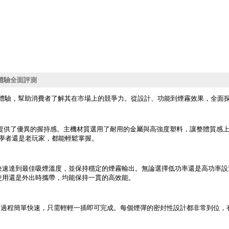
與體驗全面評測
體驗，幫助消費者了解其在市場上的競爭力。從設計、功能到煙霧效果，全面探討
提供了優異的握持感。主機材質選用了耐用的金屬與高強度塑料，讓整體質感
學者還是老玩家，都能輕鬆掌握。
快速達到最佳吸煙溫度，並保持穩定的煙霧輸出。無論選擇低功率還是高功率設
使用還是外出時攜帶，均能保持一貫的高效能。
彈的過程簡單快速，只需輕輕一插即可完成。每個煙彈的密封性設計都非常到位