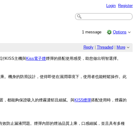
Login
Register
1 message
Options
Reply
|
Threaded
|
More
KISS主機與
Kiss電子煙
煙彈的搭配使用感受，助您做出明智選擇。
上乘。機身的防滑設計，使得即使在濕潤環境下，使用者也能輕鬆操作。此
置，都能夠保證吸入的煙霧濃郁且細膩。與
KIS5煙彈
搭配使用時，煙霧的
，有效防止漏液問題。煙彈內部的煙油品質上乘，口感細膩，並且具有多種