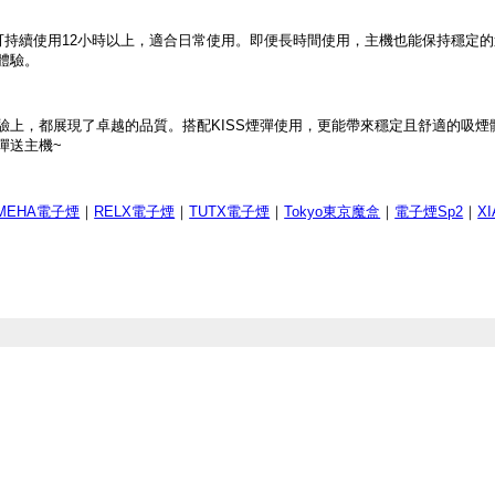
可持續使用12小時以上，適合日常使用。即便長時間使用，主機也能保持穩定
體驗。
體驗上，都展現了卓越的品質。搭配KISS煙彈使用，更能帶來穩定且舒適的吸煙
彈送主機~
MEHA電子煙
｜
RELX電子煙
｜
TUTX電子煙
｜
Tokyo東京魔盒
｜
電子煙Sp2
｜
X