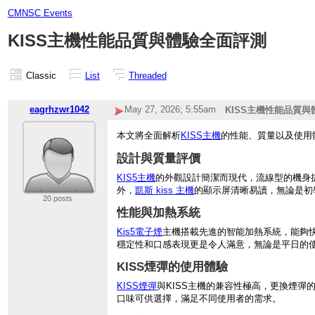
CMNSC Events
KISS主機性能品質與體驗全面評測
Classic
List
Threaded
eagrhzwr1042
May 27, 2026; 5:55am
KISS主機性能品質
本文將全面解析
KISS主機
的性能、質量以及使用
設計與質量評價
KIS5主機
的外觀設計簡潔而現代，流線型的機身
外，
凱斯 kiss 主機
的顯示屏清晰易讀，無論是初
20 posts
性能與加熱系統
Kis5電子煙
主機搭載先進的智能加熱系統，能夠
穩定性和口感表現更是令人滿意，無論是平日的
KISS煙彈的使用體驗
KISS煙彈
與KISS主機的兼容性極高，更換煙
口味可供選擇，滿足不同使用者的需求。