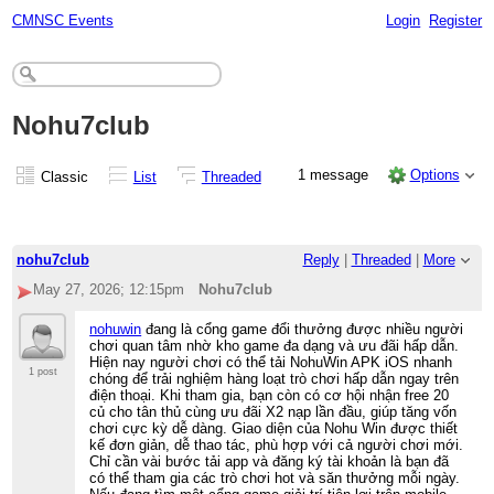
CMNSC Events
Login
Register
Nohu7club
1 message
Options
Classic
List
Threaded
nohu7club
Reply
|
Threaded
|
More
May 27, 2026; 12:15pm
Nohu7club
nohuwin
đang là cổng game đổi thưởng được nhiều người
chơi quan tâm nhờ kho game đa dạng và ưu đãi hấp dẫn.
Hiện nay người chơi có thể tải NohuWin APK iOS nhanh
1 post
chóng để trải nghiệm hàng loạt trò chơi hấp dẫn ngay trên
điện thoại. Khi tham gia, bạn còn có cơ hội nhận free 20
củ cho tân thủ cùng ưu đãi X2 nạp lần đầu, giúp tăng vốn
chơi cực kỳ dễ dàng. Giao diện của Nohu Win được thiết
kế đơn giản, dễ thao tác, phù hợp với cả người chơi mới.
Chỉ cần vài bước tải app và đăng ký tài khoản là bạn đã
có thể tham gia các trò chơi hot và săn thưởng mỗi ngày.