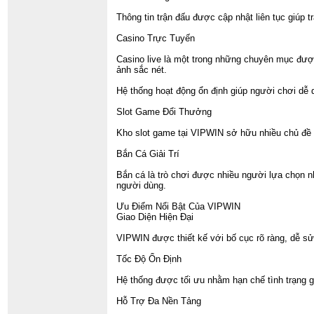
Thông tin trận đấu được cập nhật liên tục giúp tr
Casino Trực Tuyến
Casino live là một trong những chuyên mục được
ảnh sắc nét.
Hệ thống hoạt động ổn định giúp người chơi dễ d
Slot Game Đổi Thưởng
Kho slot game tại VIPWIN sở hữu nhiều chủ đề đ
Bắn Cá Giải Trí
Bắn cá là trò chơi được nhiều người lựa chọn nh
người dùng.
Ưu Điểm Nổi Bật Của VIPWIN
Giao Diện Hiện Đại
VIPWIN được thiết kế với bố cục rõ ràng, dễ sử 
Tốc Độ Ổn Định
Hệ thống được tối ưu nhằm hạn chế tình trạng giậ
Hỗ Trợ Đa Nền Tảng