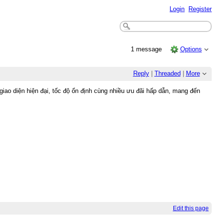
Login
Register
1 message
Options
Reply
|
Threaded
|
More
u giao diện hiện đại, tốc độ ổn định cùng nhiều ưu đãi hấp dẫn, mang đến
Edit this page