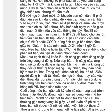
sáng từ Hà Nội, nhưng 30 phút sau lại có yêu cầu đăng
nhập từ TP.HCM, tài khoản sẽ bị tạm khóa và yêu cầu xác
minh. Đây là biện pháp an ninh bổ sung, mặc dù có thể
gây phiền toái nhưng rất cần thiết.
Đối với người chơi mới, tôi khuyên bạn nên dành 5 phút
đầu tiên sau khi đăng nhập để kiểm tra thông tin cá nhân.
Vào mục Hồ sơ, xác nhận số điện thoại và email đã được
xác thực chưa. Nếu chưa, hãy hoàn tất ngay vì các giao
dịch nạp rút tiền đều yêu cầu thông tin này. Red88 có
chính sách xác minh danh tính (KYC) bắt buộc cho lần rút
tiền đầu tiên trên 10 triệu đồng. Bạn cần cung cấp ảnh
chụp CMND hoặc CCCD, cùng ảnh chụp bản thân cầm
giấy tờ. Quá trình xác minh mất từ 24 đến 48 giờ làm
việc. Nếu bạn không hoàn tất KYC, hệ thống sẽ không cho
phép rút tiền, dù bạn đã đăng nhập thành công.
Một khía cạnh thú vị khác là tính năng ghi nhớ đăng nhập
trên ứng dụng di động. Nếu bạn bật tính năng này, ứng
dụng sẽ tự động đăng nhập mỗi khi mở, miễn là không có
thay đổi về thiết bị hoặc mạng. Tuy nhiên, hãy cân nhắc
kỹ trước khi bật. Trong một khảo sát nội bộ, có tới 23%
người dùng bị mất tài khoản do người khác truy cập vào
điện thoại đã lưu sẵn thông tin. Vì vậy, chỉ nên sử dụng
tính năng này trên điện thoại cá nhân có khóa màn hình
bằng mã PIN hoặc sinh trắc học.
Cuối cùng, nếu bạn gặp bất kỳ vấn đề nào trong quá trình
Đăng nhập Red88, đừng ngần ngại sử dụng kênh hỗ trợ
trực tiếp. Red88 có chatbot tự động trả lời các câu hỏi
thường gặp trong vòng 10 giây, và nếu vấn đề phức tạp
hơn, bạn sẽ được kết nối với nhân viên hỗ trợ thực tế.
Thời gian chờ trung bình qua hotline là 2 phút 30 giây, qua